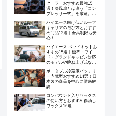
クーラーおすすめ最強15
選！冷風扇とは違う「コン
プレッサー式」を厳選。排
熱ダクトの処理やポータブ
ハイエース向け低いルーフ
ル電源の相性も解説
キャリアの選び方とおすす
め商品12選｜全高制限も安
心！
ハイエース ベッドキットお
すすめ15選｜標準・ワイ
ド・グランドキャビン対応
のモデルや跳ね上げ式など
人気モデルをご紹介！
ポータブル冷蔵庫バッテリ
ー内蔵型おすすめ14選！日
本製の商品を中心に徹底解
説
コンパウンド入りワックス
の使い方とおすすめ傷消し
ワックス16選