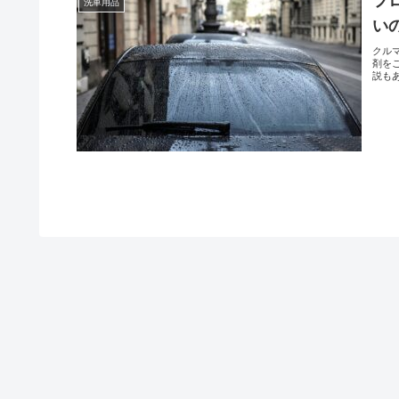
フ
洗車用品
い
クル
剤を
説も