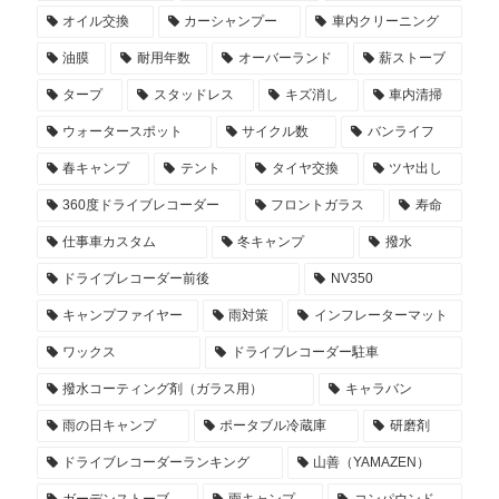
オイル交換
カーシャンプー
車内クリーニング
油膜
耐用年数
オーバーランド
薪ストーブ
タープ
スタッドレス
キズ消し
車内清掃
ウォータースポット
サイクル数
バンライフ
春キャンプ
テント
タイヤ交換
ツヤ出し
360度ドライブレコーダー
フロントガラス
寿命
仕事車カスタム
冬キャンプ
撥水
ドライブレコーダー前後
NV350
キャンプファイヤー
雨対策
インフレーターマット
ワックス
ドライブレコーダー駐車
撥水コーティング剤（ガラス用）
キャラバン
雨の日キャンプ
ポータブル冷蔵庫
研磨剤
ドライブレコーダーランキング
山善（YAMAZEN）