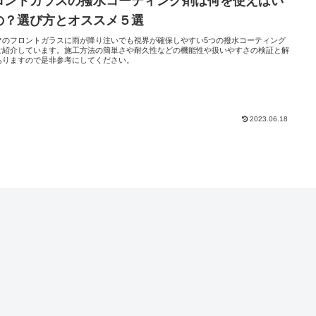
ロントガラスの撥水コーティング剤は何を使えばい
の？選び方とオススメ５選
マのフロントガラスに雨が降り注いでも視界が確保しやすい5つの撥水コーティング
ご紹介しています。施工方法の簡単さや耐久性などの機能性や扱いやすさの検証と解
ありますので是非参考にしてください。
2023.06.18